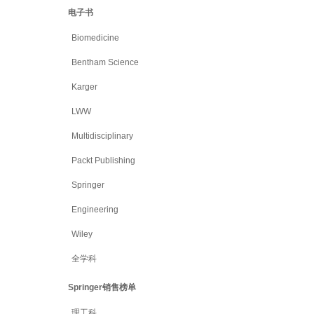
电子书
Biomedicine
Bentham Science
Karger
LWW
Multidisciplinary
Packt Publishing
Springer
Engineering
Wiley
全学科
Springer销售榜单
理工科