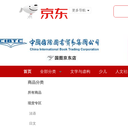
更多导航
服装城
食品
金融
首页
全部分类
文学与虚构
少儿
人文社
商品分类
所有商品
现货专区
法语
日文