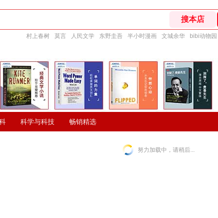
村上春树
莫言
人民文学
东野圭吾
半小时漫画
文城余华
bibi动物园
科
科学与科技
畅销精选
努力加载中，请稍后...