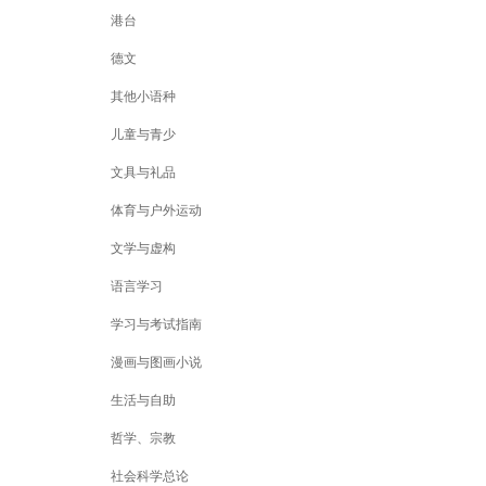
港台
德文
其他小语种
儿童与青少
文具与礼品
体育与户外运动
文学与虚构
语言学习
学习与考试指南
漫画与图画小说
生活与自助
哲学、宗教
社会科学总论