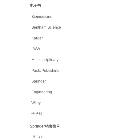
电子书
Biomedicine
Bentham Science
Karger
LWW
Multidisciplinary
Packt Publishing
Springer
Engineering
Wiley
全学科
Springer销售榜单
理工科