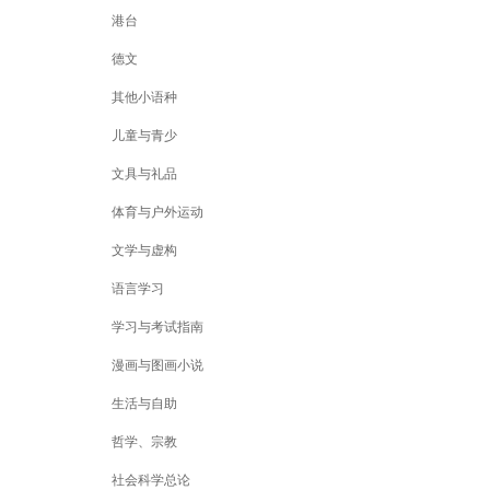
港台
德文
其他小语种
儿童与青少
文具与礼品
体育与户外运动
文学与虚构
语言学习
学习与考试指南
漫画与图画小说
生活与自助
哲学、宗教
社会科学总论