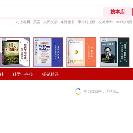
村上春树
莫言
人民文学
东野圭吾
半小时漫画
文城余华
bibi动物园
科
科学与科技
畅销精选
努力加载中，请稍后...