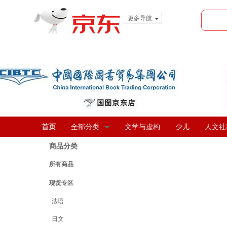
更多导航
服装城
食品
金融
首页
全部分类
文学与虚构
少儿
人文社
商品分类
所有商品
现货专区
法语
日文