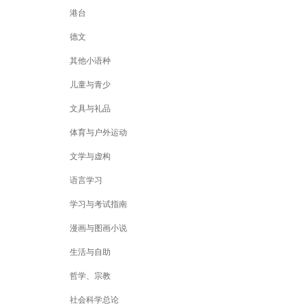
港台
德文
其他小语种
儿童与青少
文具与礼品
体育与户外运动
文学与虚构
语言学习
学习与考试指南
漫画与图画小说
生活与自助
哲学、宗教
社会科学总论