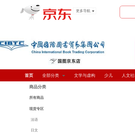
更多导航
服装城
食品
金融
首页
全部分类
文学与虚构
少儿
人文社
商品分类
所有商品
现货专区
法语
日文