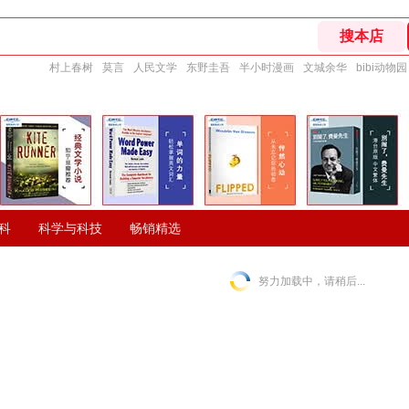
村上春树
莫言
人民文学
东野圭吾
半小时漫画
文城余华
bibi动物园
科
科学与科技
畅销精选
努力加载中，请稍后...