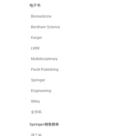
电子书
Biomedicine
Bentham Science
Karger
LWW
Multidisciplinary
Packt Publishing
Springer
Engineering
Wiley
全学科
Springer销售榜单
理工科