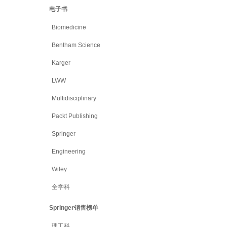
电子书
Biomedicine
Bentham Science
Karger
LWW
Multidisciplinary
Packt Publishing
Springer
Engineering
Wiley
全学科
Springer销售榜单
理工科