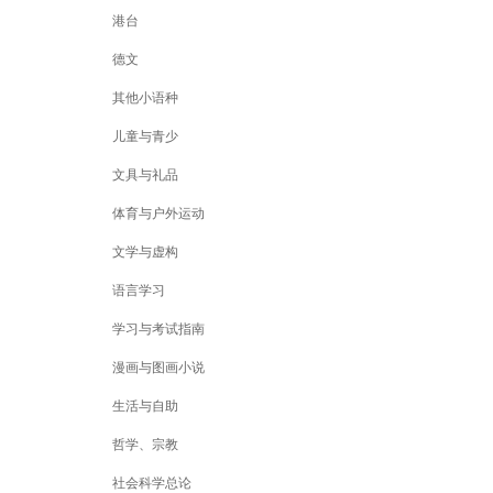
港台
德文
其他小语种
儿童与青少
文具与礼品
体育与户外运动
文学与虚构
语言学习
学习与考试指南
漫画与图画小说
生活与自助
哲学、宗教
社会科学总论