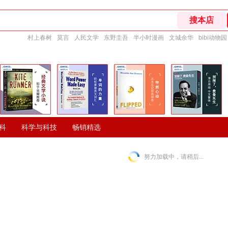
村上春树
莫言
人民文学
东野圭吾
半小时漫画
文城余华
bibi动物园
科
科学与科技
畅销精选
努力加载中，请稍后...