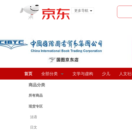
更多导航
服装城
食品
金融
首页
全部分类
文学与虚构
少儿
人文社
商品分类
所有商品
现货专区
法语
日文