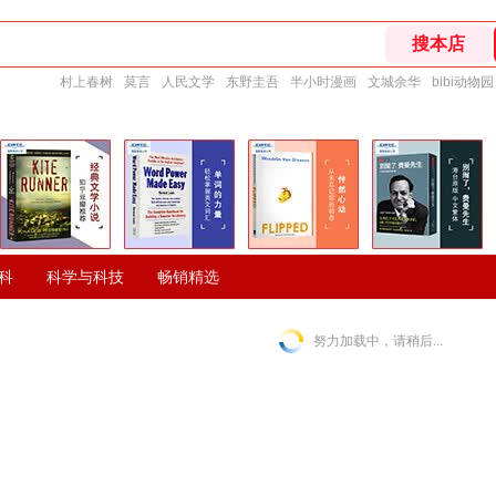
村上春树
莫言
人民文学
东野圭吾
半小时漫画
文城余华
bibi动物园
科
科学与科技
畅销精选
努力加载中，请稍后...