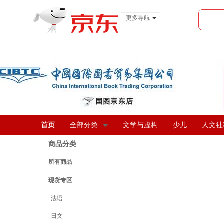
更多导航
服装城
食品
金融
首页
全部分类
文学与虚构
少儿
人文社
商品分类
所有商品
现货专区
法语
日文