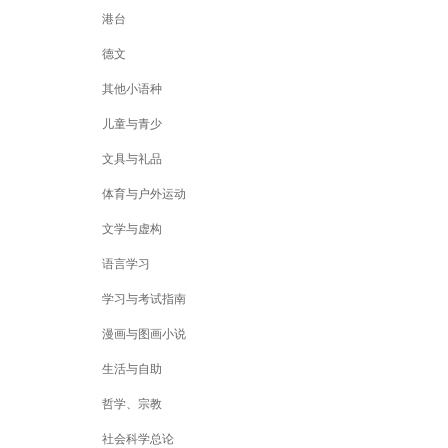
港台
德文
其他小语种
儿童与青少
文具与礼品
体育与户外运动
文学与虚构
语言学习
学习与考试指南
漫画与图画小说
生活与自助
哲学、宗教
社会科学总论