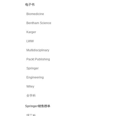
电子书
Biomedicine
Bentham Science
Karger
LWW
Multidisciplinary
Packt Publishing
Springer
Engineering
Wiley
全学科
Springer销售榜单
理工科