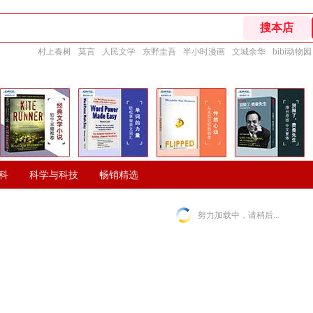
村上春树
莫言
人民文学
东野圭吾
半小时漫画
文城余华
bibi动物园
科
科学与科技
畅销精选
努力加载中，请稍后...