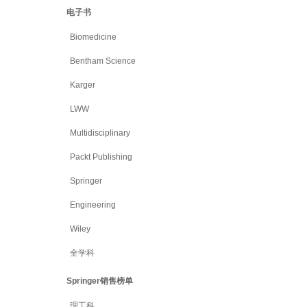
电子书
Biomedicine
Bentham Science
Karger
LWW
Multidisciplinary
Packt Publishing
Springer
Engineering
Wiley
全学科
Springer销售榜单
理工科