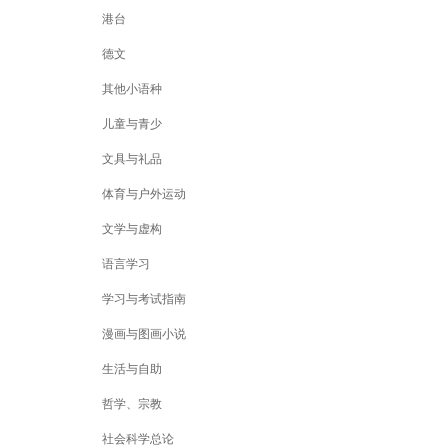
港台
德文
其他小语种
儿童与青少
文具与礼品
体育与户外运动
文学与虚构
语言学习
学习与考试指南
漫画与图画小说
生活与自助
哲学、宗教
社会科学总论