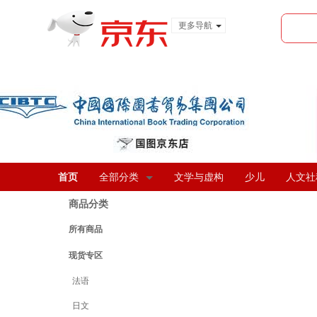
更多导航
服装城
食品
金融
首页
全部分类
文学与虚构
少儿
人文社
商品分类
所有商品
现货专区
法语
日文