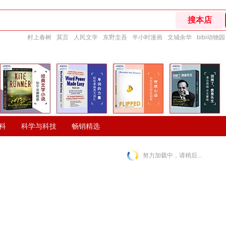
村上春树
莫言
人民文学
东野圭吾
半小时漫画
文城余华
bibi动物园
科
科学与科技
畅销精选
努力加载中，请稍后...