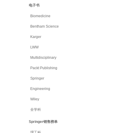
电子书
Biomedicine
Bentham Science
Karger
LWW
Multidisciplinary
Packt Publishing
Springer
Engineering
Wiley
全学科
Springer销售榜单
理工科