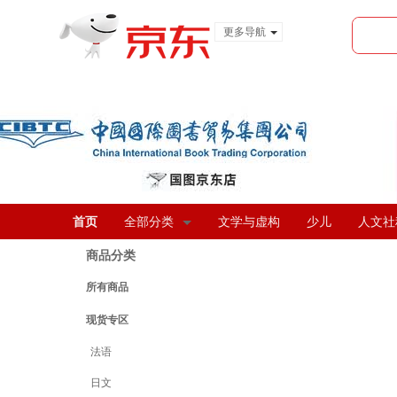
更多导航
服装城
食品
金融
首页
全部分类
文学与虚构
少儿
人文社
商品分类
所有商品
现货专区
法语
日文