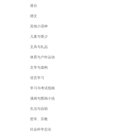
港台
德文
其他小语种
儿童与青少
文具与礼品
体育与户外运动
文学与虚构
语言学习
学习与考试指南
漫画与图画小说
生活与自助
哲学、宗教
社会科学总论